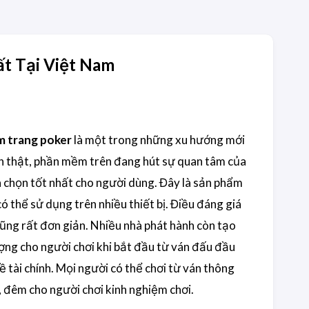
t Tại Việt Nam
 trang poker
là một trong những xu hướng mới
hân thật, phần mềm trên đang hút sự quan tâm của
 chọn tốt nhất cho người dùng. Đây là sản phẩm
 thể sử dụng trên nhiều thiết bị. Điều đáng giá
cũng rất đơn giản. Nhiều nhà phát hành còn tạo
ợng cho người chơi khi bắt đầu từ ván đấu đầu
 tài chính. Mọi người có thể chơi từ ván thông
, đêm cho người chơi kinh nghiệm chơi.