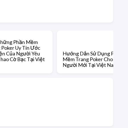
Những Phần Mềm
 Poker Uy Tín Ước
ện Của Người Yêu
Hướng Dẫn Sử Dụng Phần
hao Cờ Bạc Tại Việt
Mềm Trang Poker Cho
Người Mới Tại Việt Nam