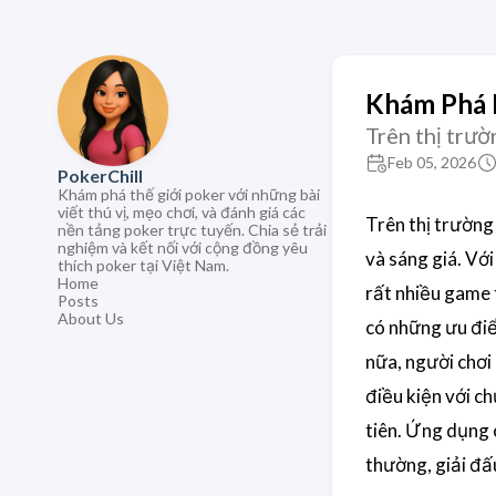
Khám Phá 
Trên thị trườ
Feb 05, 2026
PokerChill
Khám phá thế giới poker với những bài
viết thú vị, mẹo chơi, và đánh giá các
Trên thị trường
nền tảng poker trực tuyến. Chia sẻ trải
nghiệm và kết nối với cộng đồng yêu
và sáng giá. Vớ
thích poker tại Việt Nam.
Home
rất nhiều game 
Posts
About Us
có những ưu điể
nữa, người chơi
điều kiện với c
tiên. Ứng dụng 
thường, giải đấ