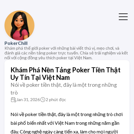
PokerChill
Khám phá thế giới poker với những bài viết thú vị, mẹo chơi, và
đánh giá các nền tảng poker trực tuyến. Chia sẻ trải nghiệm và kết
nối với cộng đồng yêu thích poker tại Việt Nam.
Khám Phá Nền Tảng Poker Tiền Thật
Uy Tín Tại Việt Nam
Nói về poker tiền thật, đây là một trong những
trò
Jan 31, 2026
2 phút đọc
Nói về poker tiền thật, đây là một trong những trò chơi
bài phổ biến nhất với Việt Nam trong những năm gần
đây. Công nghệ ngày càng tiến xa, làm cho mọi người